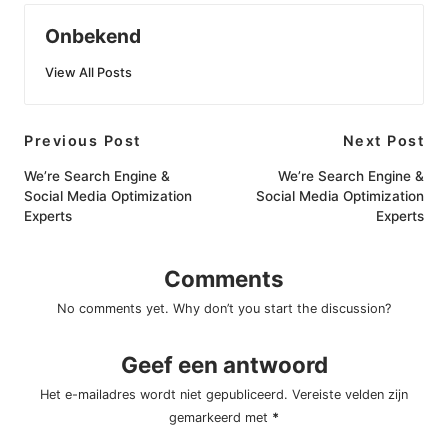
Onbekend
View All Posts
Post
Previous Post
Next Post
navigation
We’re Search Engine &
We’re Search Engine &
Social Media Optimization
Social Media Optimization
Experts
Experts
Comments
No comments yet. Why don’t you start the discussion?
Geef een antwoord
Het e-mailadres wordt niet gepubliceerd.
Vereiste velden zijn
gemarkeerd met
*