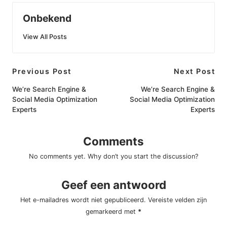
Onbekend
View All Posts
Post
Previous Post
Next Post
navigation
We’re Search Engine &
We’re Search Engine &
Social Media Optimization
Social Media Optimization
Experts
Experts
Comments
No comments yet. Why don’t you start the discussion?
Geef een antwoord
Het e-mailadres wordt niet gepubliceerd.
Vereiste velden zijn
gemarkeerd met
*