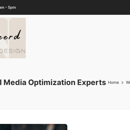
7am - 5pm
l Media Optimization Experts
Home
We