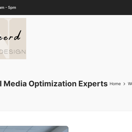
7am - 5pm
l Media Optimization Experts
Home
We